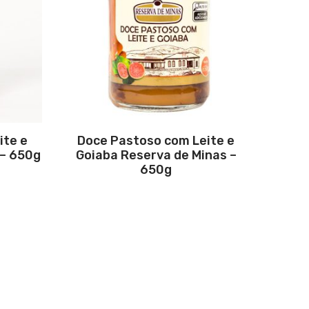
ite e
Doce Pastoso com Leite e
 – 650g
Goiaba Reserva de Minas –
650g