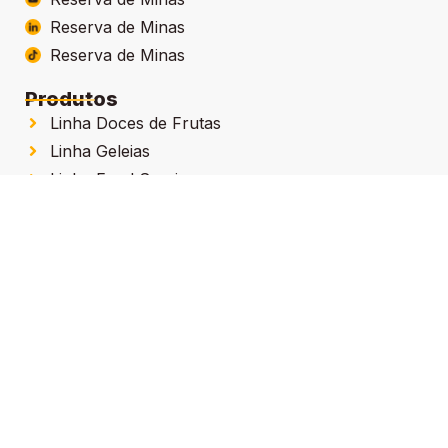
Reserva de Minas
Reserva de Minas
Produtos
Linha Doces de Frutas
Linha Geleias
Linha Food Service
Linha Zero Açúcar
Linha Clássicos
Contatos
(35) 99732-7099
(35) 3427-3353
(35) 99141-7583 - televendas
sac@reservademinas.com.br
BR-267 - 445KM Machado, MG
37750-000