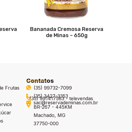
Reserva
Bananada Cremosa Reserva
de Minas – 650g
Contatos
de Frutas
(35) 99732-7099
(35) 3427-3353
(35) 991417583 - televendas
sac@reservademinas.com.br
ervice
BR-267 - 445KM
çúcar
Machado, MG
os
37750-000