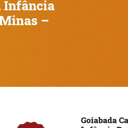
 Infância
 Minas –
Goiabada Ca