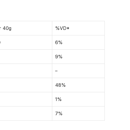
r 40g
%VD*
0
6%
9%
–
48%
1%
7%