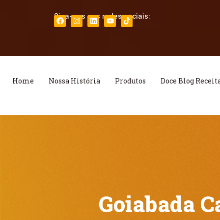
Siga-nos nas redes sociais:
Home
Nossa História
Produtos
Doce Blog Receit
Goiabada C