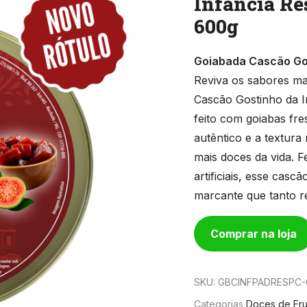
Infância Re
600g
Goiabada Cascão Gos
Reviva os sabores ma
Cascão Gostinho da In
feito com goiabas fre
autêntico e a textur
mais doces da vida. 
artificiais, esse cas
marcante que tanto re
Comprar na loja
SKU:
GBCINFPADRESPC-
Categorias
Doces de Fru