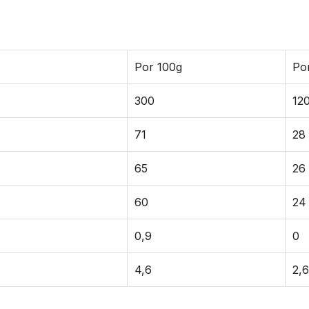
Por 100g
Po
300
12
71
28
65
26
60
24
0,9
0
4,6
2,6