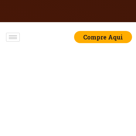
Compre Aqui
Doce de Laranja em
Calda Reserva de
Minas – 3.8kg