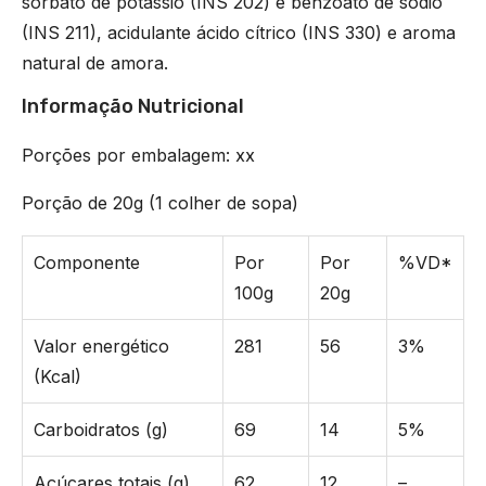
sorbato de potássio (INS 202) e benzoato de sódio
(INS 211), acidulante ácido cítrico (INS 330) e aroma
natural de amora.
Informação Nutricional
Porções por embalagem: xx
Porção de 20g (1 colher de sopa)
Componente
Por
Por
%VD*
100g
20g
Valor energético
281
56
3%
(Kcal)
Carboidratos (g)
69
14
5%
Açúcares totais (g)
62
12
–