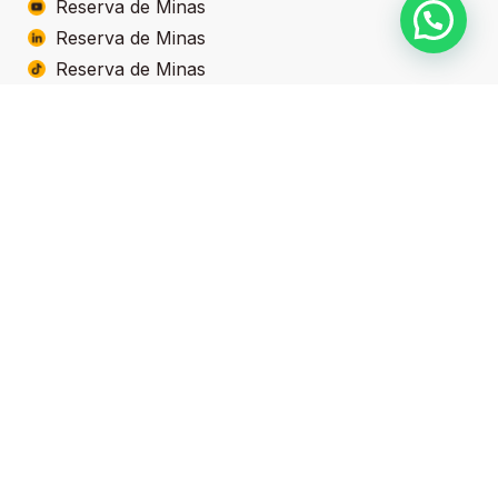
Reserva de Minas
Reserva de Minas
Reserva de Minas
Produtos
Linha Doces de Frutas
Linha Geleias
Linha Food Service
Linha Zero Açúcar
Linha Clássicos
Contatos
(35) 99732-7099
(35) 3427-3353
(35) 99141-7583 - televendas
sac@reservademinas.com.br
BR-267 - 445KM Machado, MG
37750-000