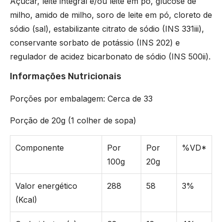
Açúcar, leite integral e/ou leite em pó, glucose de
milho, amido de milho, soro de leite em pó, cloreto de
sódio (sal), estabilizante citrato de sódio (INS 331iii),
conservante sorbato de potássio (INS 202) e
regulador de acidez bicarbonato de sódio (INS 500ii).
Informações Nutricionais
Porções por embalagem: Cerca de 33
Porção de 20g (1 colher de sopa)
Componente
Por
Por
%VD*
100g
20g
Valor energético
288
58
3%
(Kcal)