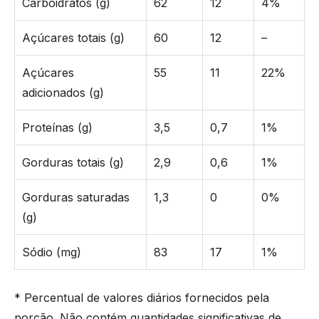
Carboidratos (g)
62
12
4%
Açúcares totais (g)
60
12
–
Açúcares
55
11
22%
adicionados (g)
Proteínas (g)
3,5
0,7
1%
Gorduras totais (g)
2,9
0,6
1%
Gorduras saturadas
1,3
0
0%
(g)
Sódio (mg)
83
17
1%
* Percentual de valores diários fornecidos pela
porção. Não contém quantidades significativas de