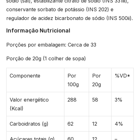
sódio (sal), estabilizante citrato de sódio (INS 331iii),
conservante sorbato de potássio (INS 202) e
regulador de acidez bicarbonato de sódio (INS 500ii).
Informação Nutricional
Porções por embalagem: Cerca de 33
Porção de 20g (1 colher de sopa)
Componente
Por
Por
%VD*
100g
20g
Valor energético
288
58
3%
(Kcal)
Carboidratos (g)
62
12
4%
Açúcares totais (g)
60
12
–