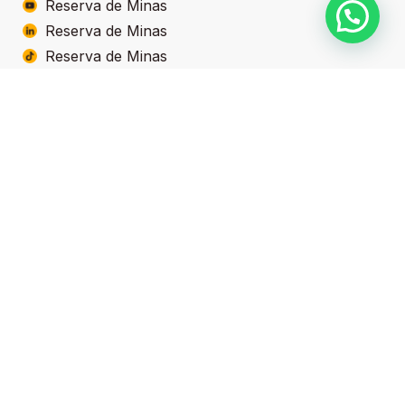
Reserva de Minas
Reserva de Minas
Reserva de Minas
Produtos
Linha Doces de Frutas
Linha Geleias
Linha Food Service
Linha Zero Açúcar
Linha Clássicos
Contatos
(35) 99732-7099
(35) 3427-3353
(35) 99141-7583 - televendas
sac@reservademinas.com.br
BR-267 - 445KM Machado, MG
37750-000