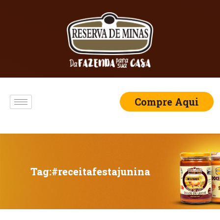
Compre Aqui
Tag:
#receitafestajunina