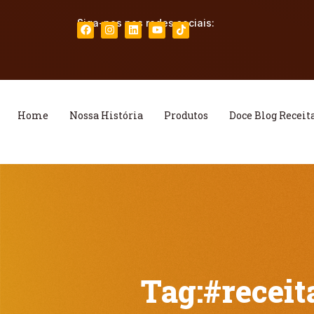
Siga-nos nas redes sociais:
Home
Nossa História
Produtos
Doce Blog Receit
Tag:
#recei