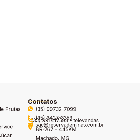
Contatos
de Frutas
(35) 99732-7099
(35) 3427-3353
(35) 991417583 - televendas
sac@reservademinas.com.br
ervice
BR-267 - 445KM
çúcar
Machado, MG