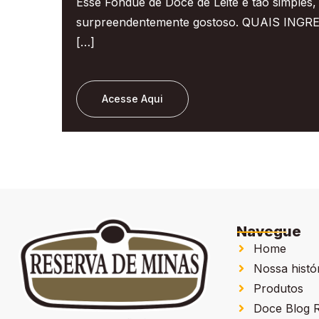
Esse Fondue de Doce de Leite é tão simples
surpreendentemente gostoso. QUAIS ING
[…]
Acesse Aqui
Navegue
Home
Nossa histó
Produtos
Doce Blog R